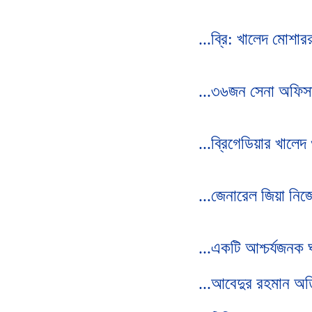
...ব্রি: খালেদ মোশার
...৩৬জন সেনা অফিসার
...ব্রিগেডিয়ার খালেদ
...জেনারেল জিয়া নিজে
...একটি আশ্চর্যজনক 
...আবেদুর রহমান অতি