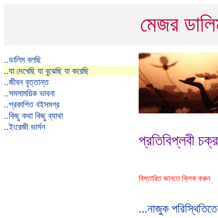
মেজর ডাল
..
ডালিম বলছি
..
যা দেখেছি যা বুঝেছি যা করেছি
..
জীবন বৃত্তান্ত
..
সমসাময়িক ভাবনা
..
প্রকাশিত বইসমগ্র
..
কিছু কথা কিছু ব্যাথা
..
ইংরেজী ভার্সন
প্রতিবিপ্লবী চক
বিস্তারিত জানতে ক্লিক করুন
...নাজুক পরিস্থিতিতে