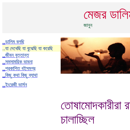
মেজর ডাল
জানুন
..
ডালিম বলছি
..
যা দেখেছি যা বুঝেছি যা করেছি
..
জীবন বৃত্তান্ত
..
সমসাময়িক ভাবনা
..
প্রকাশিত বইসমগ্র
..
কিছু কথা কিছু ব্যাথা
..
ইংরেজী ভার্সন
তোষামোদকারীরা রাষ্
চালাচ্ছিল