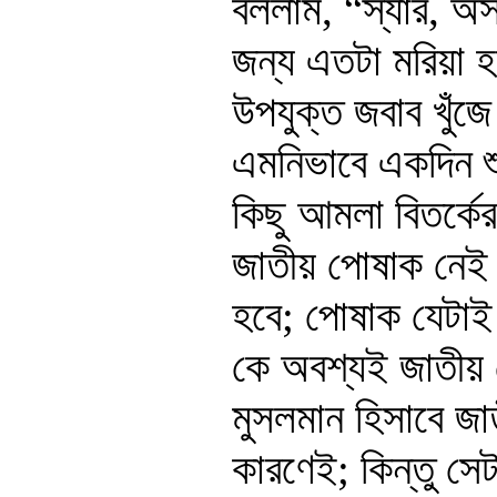
বললাম, “স্যার, অস্
জন্য এতটা মরিয়া 
উপযুক্ত জবাব খুঁজ
এমনিভাবে একদিন শ
কিছু আমলা বিতর্কের
জাতীয় পোষাক নেই।
হবে; পোষাক যেটাই
কে অবশ্যই জাতীয়
মুসলমান হিসাবে জাত
কারণেই; কিন্তু স