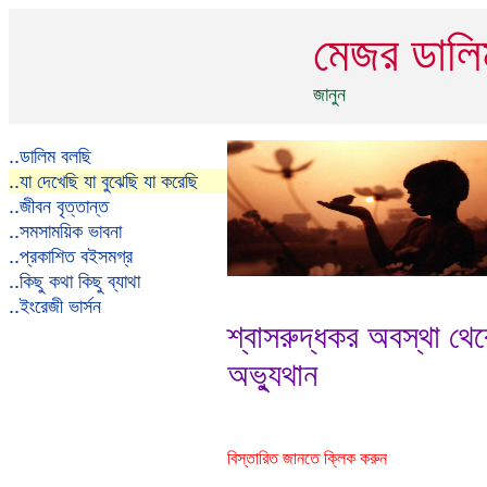
মেজর ডাল
জানুন
..
ডালিম বলছি
..
যা দেখেছি যা বুঝেছি যা করেছি
..
জীবন বৃত্তান্ত
..
সমসাময়িক ভাবনা
..
প্রকাশিত বইসমগ্র
..
কিছু কথা কিছু ব্যাথা
..
ইংরেজী ভার্সন
শ্বাসরুদ্ধকর অবস্থা থে
অভ্যুথান
বিস্তারিত জানতে ক্লিক করুন