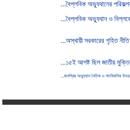
...বৈপ্লবিক অভ্যুথানের পরিকল্প
...বৈপ্লবিক অভ্যুথান ও বিপ্লব
...অস্থায়ী সরকারের গৃহিত নীতি
...১৫ই আগষ্ট ছিল জাতীয় মুক্তি
...জনপ্রিয় অভ্যুথান নৈতিক ও সাংবিধানিক উভয় 