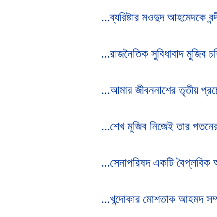
...ব্যরিষ্টার মওদুদ আহমেদকে ব
...রাজনৈতিক সুবিধাবাদ মুজিব চরি
...আমার জীবননাশের তৃতীয় প্রচেষ
...শেখ মুজিব নিজেই তার পতনের
...সেনাপরিষদ একটি বৈপ্লবিক অ
...খন্দোকার মোশতাক আহমদ সম্প