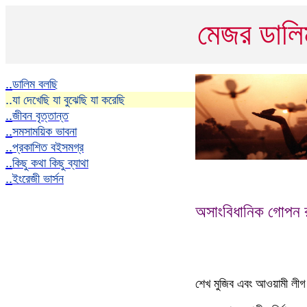
মেজর ডাল
..
ডালিম বলছি
..
যা দেখেছি যা বুঝেছি যা করেছি
..
জীবন বৃত্তান্ত
..
সমসাময়িক ভাবনা
..
প্রকাশিত বইসমগ্র
..
কিছু কথা কিছু ব্যাথা
..
ইংরেজী ভার্সন
অসাংবিধানিক গোপন র
শেখ মুজিব এবং আওয়ামী লীগ 