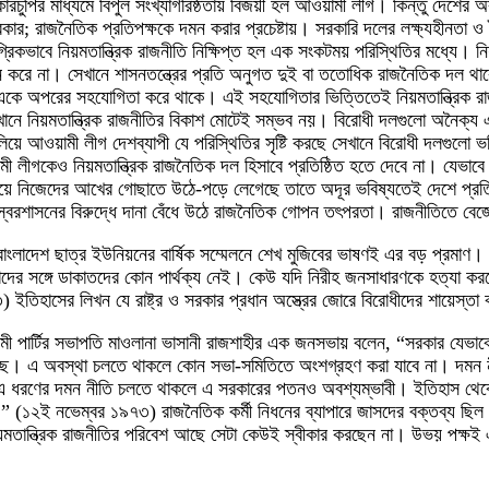
কারচুপির মাধ্যমে বিপুল সংখ্যাগরিষ্ঠতায় বিজয়ী হল আওয়ামী লীগ। কিন্তু দেশের
ার; রাজনৈতিক প্রতিপক্ষকে দমন করার প্রচেষ্টায়। সরকারি দলের লক্ষ্যহীনতা ও নৈ
্রিকভাবে নিয়মতান্ত্রিক রাজনীতি নিক্ষিপ্ত হল এক সংকটময় পরিস্থিতির মধ্যে। 
নে করে না। সেখানে শাসনতন্ত্রের প্রতি অনুগত দুই বা ততোধিক রাজনৈতিক দল থা
একে অপরের সহযোগিতা করে থাকে। এই সহযোগিতার ভিত্তিতেই নিয়মতান্ত্রিক রাজনীত
েখানে নিয়মতান্ত্রিক রাজনীতির বিকাশ মোটেই সম্ভব নয়। বিরোধী দলগুলো অনৈক্য 
িয়ে আওয়ামী লীগ দেশব্যাপী যে পরিস্থিতির সৃষ্টি করছে সেখানে বিরোধী দলগুলো ভবি
 লীগকেও নিয়মতান্ত্রিক রাজনৈতিক দল হিসাবে প্রতিষ্ঠিত হতে দেবে না। যেভাবে 
িয়ে নিজেদের আখের গোছাতে উঠে-পড়ে লেগেছে তাতে অদূর ভবিষ্যতেই দেশে প্রতিষ্ঠ
বৈরশাসনের বিরুদ্ধে দানা বেঁধে উঠে রাজনৈতিক গোপন তৎপরতা। রাজনীতিতে বেজে 
ংলাদেশ ছাত্র ইউনিয়নের বার্ষিক সম্মেলনে শেখ মুজিবের ভাষণই এর বড় প্রমাণ। ত
তাদের সঙ্গে ডাকাতদের কোন পার্থক্য নেই। কেউ যদি নিরীহ জনসাধারণকে হত্যা
৩) ইতিহাসের লিখন যে রাষ্ট্র ও সরকার প্রধান অস্ত্রের জোরে বিরোধীদের শায়েস্তা
পার্টির সভাপতি মাওলানা ভাসানী রাজশাহীর এক জনসভায় বলেন, “সরকার যেভাবে বি
ছে। এ অবস্থা চলতে থাকলে কোন সভা-সমিতিতে অংশগ্রহণ করা যাবে না। দমন নী
ধরণের দমন নীতি চলতে থাকলে এ সরকারের পতনও অবশ্যম্ভাবী। ইতিহাস থেকে শিক
” (১২ই নভেম্বর ১৯৭৩) রাজনৈতিক কর্মী নিধনের ব্যাপারে জাসদের বক্তব্য ছিল 
তান্ত্রিক রাজনীতির পরিবেশ আছে সেটা কেউই স্বীকার করছেন না। উভয় পক্ষই এ