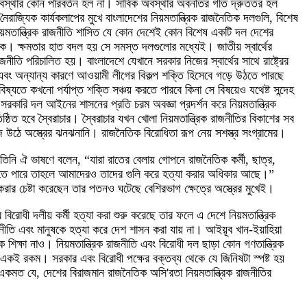
 অবস্থার কোন পরিবর্তন হল না। সার্বিক অবস্থার অবনতির গতি দ্রুততর হল
রাজ্যিক কার্যকলাপের মুখে বাংলাদেশের নিয়মতান্ত্রিক রাজনৈতিক দলগুলি, বিশেষ
নিয়মতান্ত্রিক রাজনীতি শাসিত যে কোন দেশেই কোন বিশেষ একটি দল দেশের
কে। ক্ষমতার হাত বদল হয় সে সমস্ত দলগুলোর মধ্যেই। জাতীয় স্বার্থের
ি পরিচালিত হয়। বাংলাদেশে যেখানে সরকার নিজের স্বার্থের সাথে রাষ্ট্রের
এবং অন্যান্য কারণে আওয়ামী লীগের বিকল্প শক্তি হিসেবে গড়ে উঠতে পারছে
ষ্যতে কখনো পর্যাপ্ত শক্তি সঞ্চয় করতে পারবে কিনা সে বিষয়েও যথেষ্ট সন্দেহ
সরকারি দল আইনের শাসনের প্রতি চরম অবজ্ঞা প্রদর্শন করে নিয়মতান্ত্রিক
িত হবে স্বৈরাচার। স্বৈরাচার যখন খোলা নিয়মতান্ত্রিক রাজনীতির বিকাশের সব
উঠে অস্ত্রের ঝনঝনানি। রাজনৈতিক বিরোধিতা রূপ নেয় সশস্ত্র সংগ্রামের।
িনি ঐ ভাষণে বলেন, “যারা রাতের বেলায় গোপনে রাজনৈতিক কর্মী, ছাত্র,
 করতে পারে তাহলে আমাদেরও তাদের গুলি করে হত্যা করার অধিকার আছে।”
 করার চেষ্টা করেছেন তার পতনও ঘটেছে বেশিরভাগ ক্ষেত্রে অস্ত্রের মুখেই।
রোধী দলীয় কর্মী হত্যা করা শুরু করেছে তার ফলে এ দেশে নিয়মতান্ত্রিক
তি এবং মানুষকে হত্যা করে দেশ শাসন করা যায় না। আইয়ূব খান-ইয়াহিয়া
্ষা নাও। নিয়মতান্ত্রিক রাজনীতি এবং বিরোধী দল ছাড়া কোন গণতান্ত্রিক
একই রকম। সরকার এবং বিরোধী পক্ষের বক্তব্য থেকে যে জিনিষটা স্পষ্ট হয়
কমত যে, দেশের বিরাজমান রাজনৈতিক অসি'রতা নিয়মতান্ত্রিক রাজনীতির